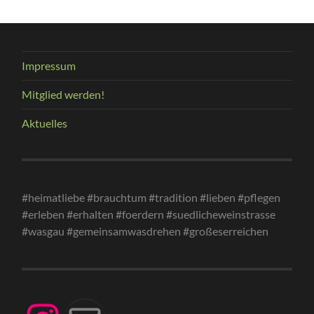
Impressum
Mitglied werden!
Aktuelles
#heimatliebe #brauchtum #tradition #lieben #pflegen
#erleben #erhalten #foerdern #suedlicheweinstrasse
#wasgau #gemeinsamwasdrehen #großeserreichen