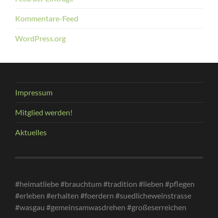
Kommentare-Feed
WordPress.org
Impressum
Mitglied werden!
Aktuelles
#heimatliebe #brauchtum #tradition #lieben #pflegen
#erleben #erhalten #foerdern #suedlicheweinstrasse
#wasgau #gemeinsamwasdrehen #großeserreichen